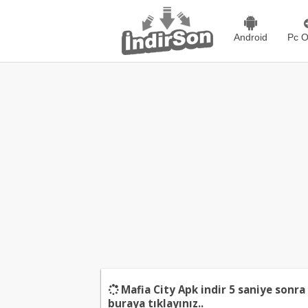
Android
Pc O
Mafia City Apk indir
5
saniye sonra 
buraya tıklayınız..