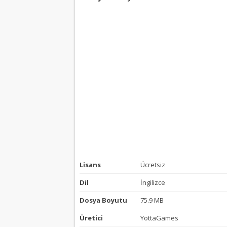
Lisans
Ücretsiz
Dil
İngilizce
Dosya Boyutu
75.9 MB
Üretici
YottaGames