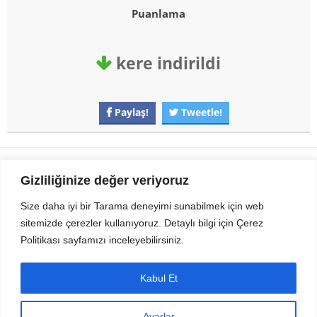
Puanlama
kere indirildi
Paylaş!
Tweetle!
Gezi Seyahat
indirvip apk
Gizliliğinize değer veriyoruz
Youtube
Rss
Size daha iyi bir Tarama deneyimi sunabilmek için web
sitemizde çerezler kullanıyoruz. Detaylı bilgi için Çerez
Sitemizden Son sürüm Program, Android Uygulama, Android Oyun, Apk
Politikası sayfamızı inceleyebilirsiniz.
Dosyalarını indirip güvenle bilgisayar ve cep telefonlarınızda kullanabilirsiniz.
İletişim için bizlere kasvax[@]hotmail.com adresinden ulaşabilirsiniz.
Tüm hakları saklıdır © 2014 - 2020 İzinsiz ve kaynak gösterilmeden alıntı
Kabul Et
yapılamaz.
Ayarlar