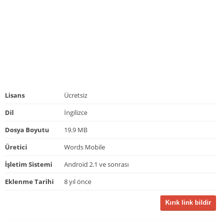
Lisans
Ücretsiz
Dil
İngilizce
Dosya Boyutu
19.9 MB
Üretici
Words Mobile
İşletim Sistemi
Android 2.1 ve sonrası
Eklenme Tarihi
8 yıl önce
Kırık link bildir