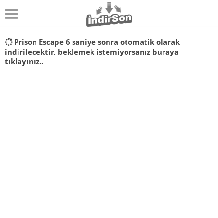
Android
Prison Escape
6
saniye sonra otomatik olarak
indirilecektir, beklemek istemiyorsanız
buraya
Pc Oyunları
tıklayınız..
Windows
Android Oyunları
Apk Oyunları