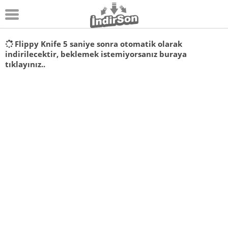
Android
Flippy Knife
5
saniye sonra otomatik olarak
indirilecektir, beklemek istemiyorsanız
buraya
Pc Oyunları
tıklayınız..
Windows
Android Oyunları
Apk Oyunları