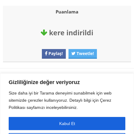
Puanlama
kere indirildi
Paylaş!
Tweetle!
Gezi Seyahat
indirvip apk
Gizliliğinize değer veriyoruz
Youtube
Rss
Size daha iyi bir Tarama deneyimi sunabilmek için web
sitemizde çerezler kullanıyoruz. Detaylı bilgi için Çerez
Sitemizden Son sürüm Program, Android Uygulama, Android Oyun, Apk
Politikası sayfamızı inceleyebilirsiniz.
Dosyalarını indirip güvenle bilgisayar ve cep telefonlarınızda kullanabilirsiniz.
İletişim için bizlere kasvax[@]hotmail.com adresinden ulaşabilirsiniz.
Tüm hakları saklıdır © 2014 - 2020 İzinsiz ve kaynak gösterilmeden alıntı
Kabul Et
yapılamaz.