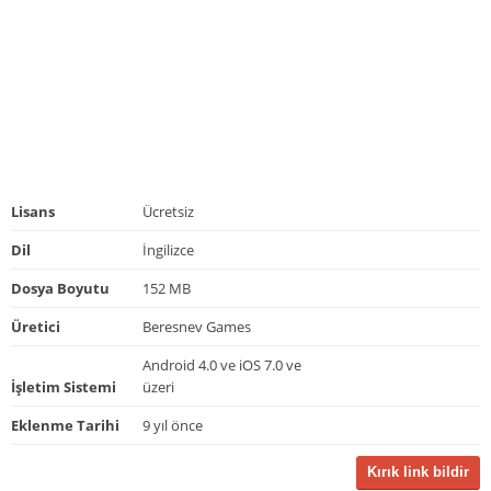
Lisans
Ücretsiz
Dil
İngilizce
Dosya Boyutu
152 MB
Üretici
Beresnev Games
Android 4.0 ve iOS 7.0 ve
İşletim Sistemi
üzeri
Eklenme Tarihi
9 yıl önce
Kırık link bildir