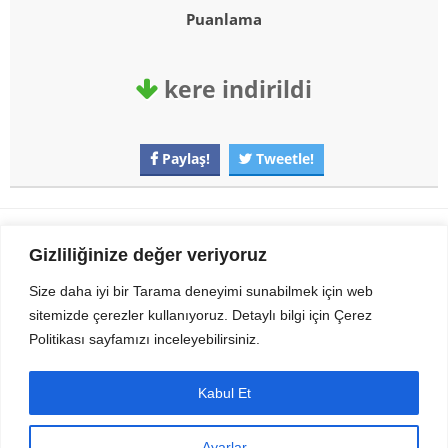
Puanlama
kere indirildi
Paylaş!
Tweetle!
Gezi Seyahat
indirvip apk
Gizliliğinize değer veriyoruz
Youtube
Rss
Size daha iyi bir Tarama deneyimi sunabilmek için web
sitemizde çerezler kullanıyoruz. Detaylı bilgi için Çerez
Sitemizden Son sürüm Program, Android Uygulama, Android Oyun, Apk
Politikası sayfamızı inceleyebilirsiniz.
Dosyalarını indirip güvenle bilgisayar ve cep telefonlarınızda kullanabilirsiniz.
İletişim için bizlere kasvax[@]hotmail.com adresinden ulaşabilirsiniz.
Tüm hakları saklıdır © 2014 - 2020 İzinsiz ve kaynak gösterilmeden alıntı
Kabul Et
yapılamaz.
Ayarlar