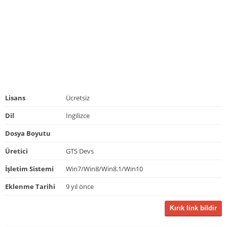
Lisans
Ücretsiz
Dil
İngilizce
Dosya Boyutu
Üretici
GTS Devs
İşletim Sistemi
Win7/Win8/Win8.1/Win10
Eklenme Tarihi
9 yıl önce
Kırık link bildir