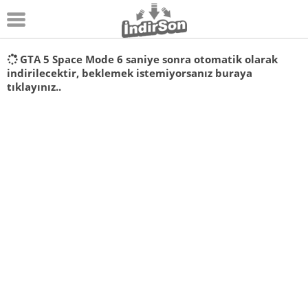
Android
GTA 5 Space Mode
6
saniye sonra otomatik olarak
indirilecektir, beklemek istemiyorsanız
buraya
Pc Oyunları
tıklayınız..
Windows
Android Oyunları
Apk Oyunları