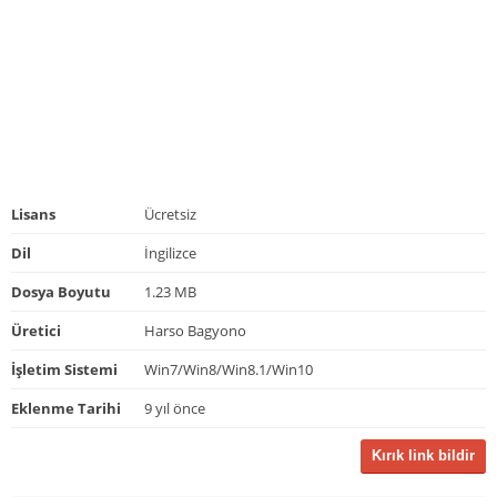
Lisans
Ücretsiz
Dil
İngilizce
Dosya Boyutu
1.23 MB
Üretici
Harso Bagyono
İşletim Sistemi
Win7/Win8/Win8.1/Win10
Eklenme Tarihi
9 yıl önce
Kırık link bildir