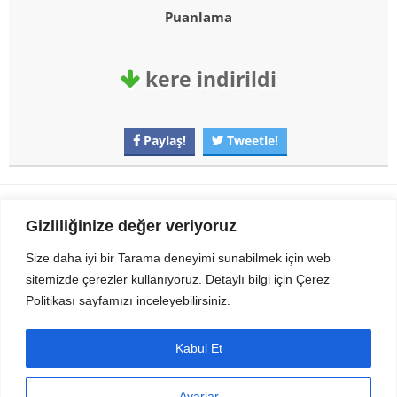
Puanlama
kere indirildi
Paylaş!
Tweetle!
Gezi Seyahat
indirvip apk
Gizliliğinize değer veriyoruz
Youtube
Rss
Size daha iyi bir Tarama deneyimi sunabilmek için web
sitemizde çerezler kullanıyoruz. Detaylı bilgi için Çerez
Sitemizden Son sürüm Program, Android Uygulama, Android Oyun, Apk
Politikası sayfamızı inceleyebilirsiniz.
Dosyalarını indirip güvenle bilgisayar ve cep telefonlarınızda kullanabilirsiniz.
İletişim için bizlere kasvax[@]hotmail.com adresinden ulaşabilirsiniz.
Tüm hakları saklıdır © 2014 - 2020 İzinsiz ve kaynak gösterilmeden alıntı
Kabul Et
yapılamaz.
Ayarlar