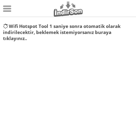
Android
Wifi Hotspot Tool
1
saniye sonra otomatik olarak
indirilecektir, beklemek istemiyorsanız
buraya
Pc Oyunları
tıklayınız..
Windows
Android Oyunları
Apk Oyunları