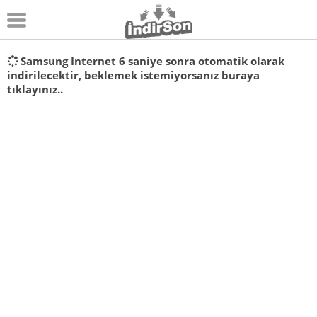
Android
Samsung Internet
6
saniye sonra otomatik olarak
indirilecektir, beklemek istemiyorsanız
buraya
Pc Oyunları
tıklayınız..
Windows
Android Oyunları
Apk Oyunları