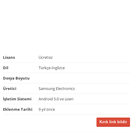
Lisans
Ücretsiz
Dil
Türkçe-İnglizce
Dosya Boyutu
Üretici
Samsung Electronics
İşletim Sistemi
Android 5.0 ve üzeri
Eklenme Tarihi
9 yıl önce
Kırık link bildir