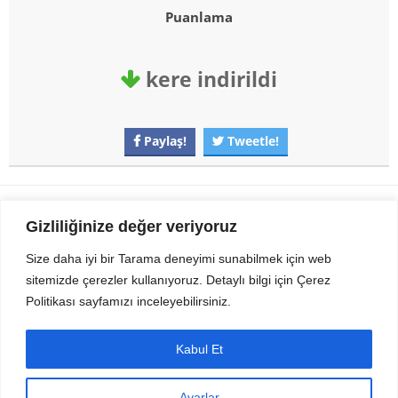
Puanlama
kere indirildi
Paylaş!
Tweetle!
Gezi Seyahat
indirvip apk
Gizliliğinize değer veriyoruz
Youtube
Rss
Size daha iyi bir Tarama deneyimi sunabilmek için web
sitemizde çerezler kullanıyoruz. Detaylı bilgi için Çerez
Sitemizden Son sürüm Program, Android Uygulama, Android Oyun, Apk
Politikası sayfamızı inceleyebilirsiniz.
Dosyalarını indirip güvenle bilgisayar ve cep telefonlarınızda kullanabilirsiniz.
İletişim için bizlere kasvax[@]hotmail.com adresinden ulaşabilirsiniz.
Tüm hakları saklıdır © 2014 - 2020 İzinsiz ve kaynak gösterilmeden alıntı
Kabul Et
yapılamaz.
Ayarlar