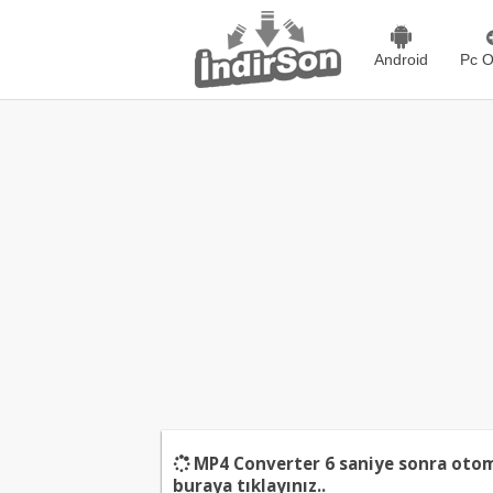
Android
Pc O
MP4 Converter
6
saniye sonra otoma
buraya tıklayınız..