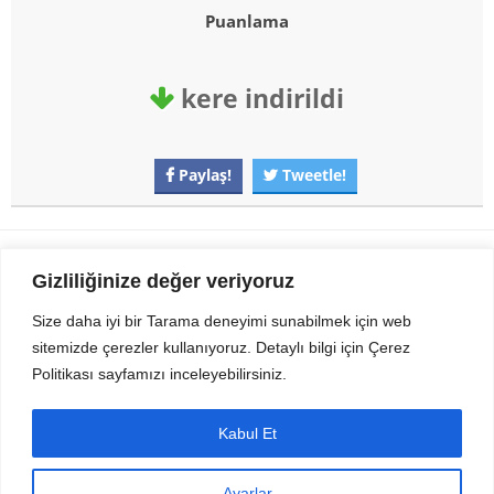
Puanlama
kere indirildi
Paylaş!
Tweetle!
Gezi Seyahat
indirvip apk
Gizliliğinize değer veriyoruz
Youtube
Rss
Size daha iyi bir Tarama deneyimi sunabilmek için web
sitemizde çerezler kullanıyoruz. Detaylı bilgi için Çerez
Sitemizden Son sürüm Program, Android Uygulama, Android Oyun, Apk
Politikası sayfamızı inceleyebilirsiniz.
Dosyalarını indirip güvenle bilgisayar ve cep telefonlarınızda kullanabilirsiniz.
İletişim için bizlere kasvax[@]hotmail.com adresinden ulaşabilirsiniz.
Tüm hakları saklıdır © 2014 - 2020 İzinsiz ve kaynak gösterilmeden alıntı
Kabul Et
yapılamaz.
Ayarlar