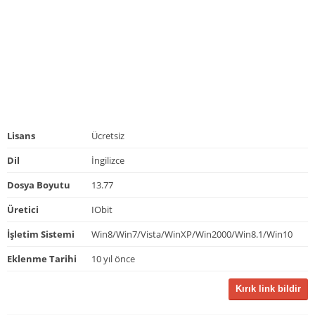
Lisans
Ücretsiz
Dil
İngilizce
Dosya Boyutu
13.77
Üretici
IObit
İşletim Sistemi
Win8/Win7/Vista/WinXP/Win2000/Win8.1/Win10
Eklenme Tarihi
10 yıl önce
Kırık link bildir