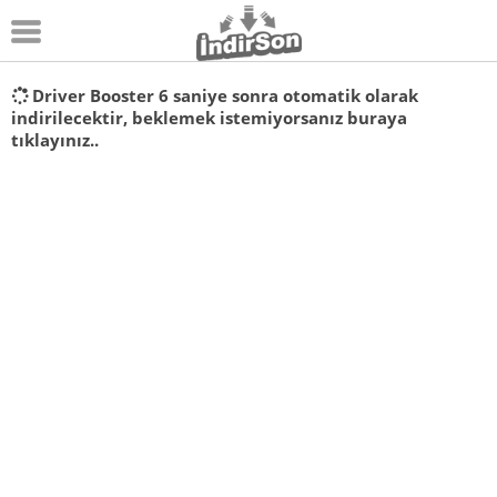
Android
Driver Booster
6
saniye sonra otomatik olarak
indirilecektir, beklemek istemiyorsanız
buraya
Pc Oyunları
tıklayınız..
Windows
Android Oyunları
Apk Oyunları